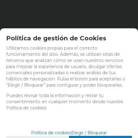
mostrar
1
al
6
de
6
Política de gestión de Cookies
FILTRAR
Utilizamos cookies propias para el correcto
funcionamiento del sitio. Además, se utilizan otras de
terceros que analizan cómo se usan nuestros servicios
CATÁLOGO
para mejorar la experiencia de usuario, divulgar ofertas
comerciales personalizadas o realizar análisis de tus
PARAFERNALIA
hábitos de navegación. Pulsa el botón para aceptarlas o
CULTIVO
“Elegir / Bloquear” para configurar y poder bloquearlas.
BANDEJAS Y MACETAS
Puedes revisar toda la información y retirar tu
CONTROL DE CLIMA
consentimiento en cualquier momento desde nuestra
COSECHA
Política de cookies.
FERTILIZANTES
HUERTO URBANO
ILUMINACION
Política de cookies
Elegir / Bloquear
INSTRUMENTOS DE MEDIDA