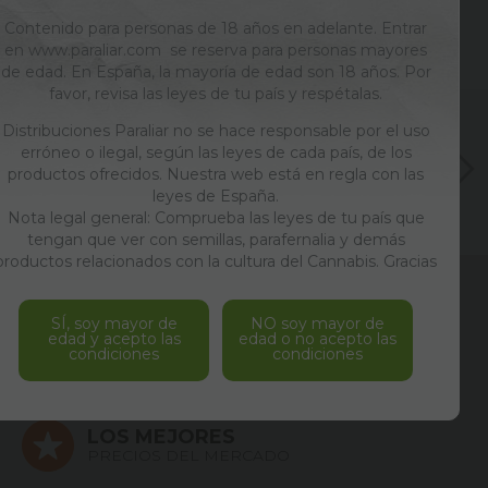
Contenido para personas de 18 años en adelante. Entrar
en www.paraliar.com se reserva para personas mayores
de edad. En España, la mayoría de edad son 18 años. Por
favor, revisa las leyes de tu país y respétalas.
Distribuciones Paraliar no se hace responsable por el uso
erróneo o ilegal, según las leyes de cada país, de los
productos ofrecidos. Nuestra web está en regla con las
leyes de España.
Nota legal general: Comprueba las leyes de tu país que
tengan que ver con semillas, parafernalia y demás
productos relacionados con la cultura del Cannabis. Gracias
ENVÍOS
24/48 HORAS
SÍ, soy mayor de
NO soy mayor de
edad y acepto las
edad o no acepto las
condiciones
condiciones
PAGO SEGURO
SERVIDOR SSL
LOS MEJORES
PRECIOS DEL MERCADO