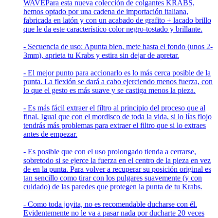
WAVE
Para esta nueva colección de colgantes KRABS,
hemos optado por una cadena de importación italiana,
fabricada en latón y con un acabado de grafito + lacado brillo
que le da este característico color negro-tostado y brillante.
- Secuencia de uso: Apunta bien, mete hasta el fondo (unos 2-
3mm), aprieta tu Krabs y estira sin dejar de apretar.
- El mejor punto para accionarlo es lo más cerca posible de la
punta. La flexión se dará a cabo ejerciendo menos fuerza, con
lo que el gesto es más suave y se castiga menos la pieza.
- Es más fácil extraer el filtro al principio del proceso que al
final. Igual que con el mordisco de toda la vida, si lo lías flojo
tendrás más problemas para extraer el filtro que si lo extraes
antes de empezar.
- Es posible que con el uso prolongado tienda a cerrarse,
sobretodo si se ejerce la fuerza en el centro de la pieza en vez
de en la punta. Para volver a recuperar su posición original es
tan sencillo como tirar con los pulgares suavemente (y con
cuidado) de las paredes que protegen la punta de tu Krabs.
- Como toda joyita, no es recomendable ducharse con él.
Evidentemente no le va a pasar nada por ducharte 20 veces