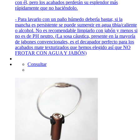
con él, pero los acabados perderán su esplendor más
rápidamente que no haciéndolo.
- Para lavarlo con un paño húmedo debería bastar, si la
mancha es persistente se puede sumergir en agua tibia/caliente
o alcohol. No es recomendable limpiarlo con jabón y menos si
no es de PH neutro. (La sosa cáustica, presente en la mayoría
de jabones convencionales, es el decapador perfecto para los
acabados mate texturizados que hemos elegido así que NO
FROTAR CON AGUA Y JABÓN)
Consultar