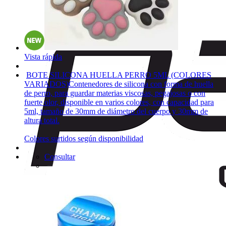
Vista rápida
BOTE SILICONA HUELLA PERRO 5ML (COLORES
VARIADOS)
Contenedores de silicona con forma de huella
de perro, para guardar materias viscosas, pegajosas o con
fuerte olor, disponible en varios colores, con capacidad para
5ml, tamaño de 30mm de diámetro del cuerpo y 30mm de
altura total.
Colores surtidos según disponibilidad
Consultar