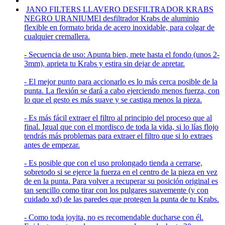
JANO FILTERS LLAVERO DESFILTRADOR KRABS
NEGRO URANIUM
El desfiltrador Krabs de aluminio
flexible en formato brida de acero inoxidable, para colgar de
cualquier cremallera.
- Secuencia de uso: Apunta bien, mete hasta el fondo (unos 2-
3mm), aprieta tu Krabs y estira sin dejar de apretar.
- El mejor punto para accionarlo es lo más cerca posible de la
punta. La flexión se dará a cabo ejerciendo menos fuerza, con
lo que el gesto es más suave y se castiga menos la pieza.
- Es más fácil extraer el filtro al principio del proceso que al
final. Igual que con el mordisco de toda la vida, si lo lías flojo
tendrás más problemas para extraer el filtro que si lo extraes
antes de empezar.
- Es posible que con el uso prolongado tienda a cerrarse,
sobretodo si se ejerce la fuerza en el centro de la pieza en vez
de en la punta. Para volver a recuperar su posición original es
tan sencillo como tirar con los pulgares suavemente (y con
cuidado xd) de las paredes que protegen la punta de tu Krabs.
- Como toda joyita, no es recomendable ducharse con él.