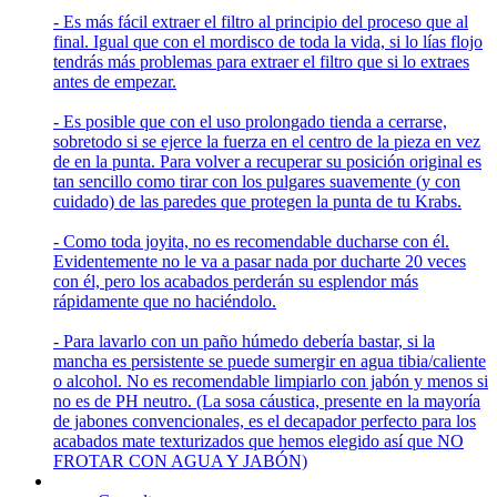
- Es más fácil extraer el filtro al principio del proceso que al
final. Igual que con el mordisco de toda la vida, si lo lías flojo
tendrás más problemas para extraer el filtro que si lo extraes
antes de empezar.
- Es posible que con el uso prolongado tienda a cerrarse,
sobretodo si se ejerce la fuerza en el centro de la pieza en vez
de en la punta. Para volver a recuperar su posición original es
tan sencillo como tirar con los pulgares suavemente (y con
cuidado) de las paredes que protegen la punta de tu Krabs.
- Como toda joyita, no es recomendable ducharse con él.
Evidentemente no le va a pasar nada por ducharte 20 veces
con él, pero los acabados perderán su esplendor más
rápidamente que no haciéndolo.
- Para lavarlo con un paño húmedo debería bastar, si la
mancha es persistente se puede sumergir en agua tibia/caliente
o alcohol. No es recomendable limpiarlo con jabón y menos si
no es de PH neutro. (La sosa cáustica, presente en la mayoría
de jabones convencionales, es el decapador perfecto para los
acabados mate texturizados que hemos elegido así que NO
FROTAR CON AGUA Y JABÓN)