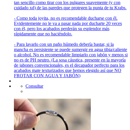
tan sencillo como tirar con los pulgares suavemente (y con
cuidado xd) de las paredes que protegen la punta de tu Krabs.
- Como toda joyita, no es recomendable ducharse con él.
Evidentemente no le va a pasar nada por ducharte 20 veces
con él, pero los acabados perderán su esplendor más
rápidamente que no haciéndolo.
- Para lavarlo con un paño húmedo debería bastar, si la
mancha es persistente se puede sumergir en agua tibia/caliente
o alcohol. No es recomendable limpiarlo con jabón y menos si
no es de PH neutro. (La sosa cáustica, presente en la mayoría
de jabones convencionales, es el decapador perfecto para los
acabados mate texturizados que hemos elegido así que NO
FROTAR CON AGUA Y JABÓN)
Consultar