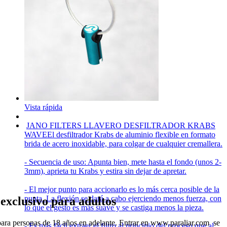
Vista rápida
JANO FILTERS LLAVERO DESFILTRADOR KRABS
WAVE
El desfiltrador Krabs de aluminio flexible en formato
brida de acero inoxidable, para colgar de cualquier cremallera.
- Secuencia de uso: Apunta bien, mete hasta el fondo (unos 2-
3mm), aprieta tu Krabs y estira sin dejar de apretar.
- El mejor punto para accionarlo es lo más cerca posible de la
punta. La flexión se dará a cabo ejerciendo menos fuerza, con
exclusivo para adultos
lo que el gesto es más suave y se castiga menos la pieza.
ara personas de 18 años en adelante. Entrar en www.paraliar.com se
- Es más fácil extraer el filtro al principio del proceso que al