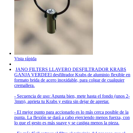
Vista rápida
JANO FILTERS LLAVERO DESFILTRADOR KRABS
GANJA VERDE
El desfiltrador Krabs de aluminio flexible en
formato brida de acero inoxidable, para colgar de cualquier
cremallera.
- Secuencia de uso: Apunta bien, mete hasta el fondo (unos 2-
3mm), aprieta tu Krabs y estira sin dejar de apretar.
- El mejor punto para accionarlo es lo más cerca posible de la
punta. La flexión se dará a cabo ejerciendo menos fuerza, con
lo que el gesto es más suave y se castiga menos la pieza.