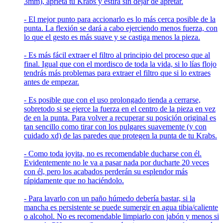
3mm), aprieta tu Krabs y estira sin dejar de apretar.
- El mejor punto para accionarlo es lo más cerca posible de la
punta. La flexión se dará a cabo ejerciendo menos fuerza, con
lo que el gesto es más suave y se castiga menos la pieza.
- Es más fácil extraer el filtro al principio del proceso que al
final. Igual que con el mordisco de toda la vida, si lo lías flojo
tendrás más problemas para extraer el filtro que si lo extraes
antes de empezar.
- Es posible que con el uso prolongado tienda a cerrarse,
sobretodo si se ejerce la fuerza en el centro de la pieza en vez
de en la punta. Para volver a recuperar su posición original es
tan sencillo como tirar con los pulgares suavemente (y con
cuidado xd) de las paredes que protegen la punta de tu Krabs.
- Como toda joyita, no es recomendable ducharse con él.
Evidentemente no le va a pasar nada por ducharte 20 veces
con él, pero los acabados perderán su esplendor más
rápidamente que no haciéndolo.
- Para lavarlo con un paño húmedo debería bastar, si la
mancha es persistente se puede sumergir en agua tibia/caliente
o alcohol. No es recomendable limpiarlo con jabón y menos si