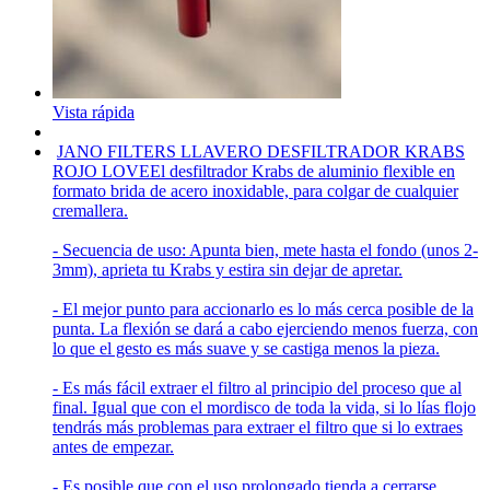
Vista rápida
JANO FILTERS LLAVERO DESFILTRADOR KRABS
ROJO LOVE
El desfiltrador Krabs de aluminio flexible en
formato brida de acero inoxidable, para colgar de cualquier
cremallera.
- Secuencia de uso: Apunta bien, mete hasta el fondo (unos 2-
3mm), aprieta tu Krabs y estira sin dejar de apretar.
- El mejor punto para accionarlo es lo más cerca posible de la
punta. La flexión se dará a cabo ejerciendo menos fuerza, con
lo que el gesto es más suave y se castiga menos la pieza.
- Es más fácil extraer el filtro al principio del proceso que al
final. Igual que con el mordisco de toda la vida, si lo lías flojo
tendrás más problemas para extraer el filtro que si lo extraes
antes de empezar.
- Es posible que con el uso prolongado tienda a cerrarse,