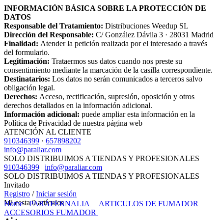
INFORMACIÓN BÁSICA SOBRE LA PROTECCIÓN DE
DATOS
Responsable del Tratamiento:
Distribuciones Weedup SL
Dirección del Responsable:
C/ González Dávila 3 · 28031 Madrid
Finalidad:
Atender la petición realizada por el interesado a través
del formulario.
Legitimación:
Trataermos sus datos cuando nos preste su
consentimiento mediante la marcación de la casilla correspondiente.
Destinatarios:
Los datos no serán comunicados a terceros salvo
obligación legal.
Derechos:
Acceso, rectificación, supresión, oposición y otros
derechos detallados en la información adicional.
Información adicional:
puede ampliar esta información en la
Política de Privacidad de nuestra página web
ATENCIÓN AL CLIENTE
910346399
·
657898202
info@paraliar.com
SOLO DISTRIBUIMOS A TIENDAS Y PROFESIONALES
910346399
|
info@paraliar.com
SOLO DISTRIBUIMOS A TIENDAS Y PROFESIONALES
Invitado
Registro
/
Iniciar sesión
Mi cesta
0
artículos
Home
PARAFERNALIA
ARTICULOS DE FUMADOR
ACCESORIOS FUMADOR