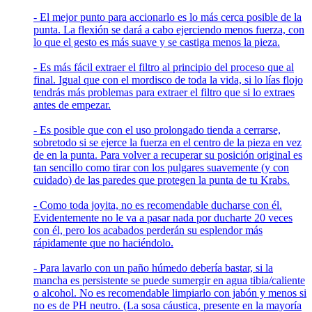
- El mejor punto para accionarlo es lo más cerca posible de la
punta. La flexión se dará a cabo ejerciendo menos fuerza, con
lo que el gesto es más suave y se castiga menos la pieza.
- Es más fácil extraer el filtro al principio del proceso que al
final. Igual que con el mordisco de toda la vida, si lo lías flojo
tendrás más problemas para extraer el filtro que si lo extraes
antes de empezar.
- Es posible que con el uso prolongado tienda a cerrarse,
sobretodo si se ejerce la fuerza en el centro de la pieza en vez
de en la punta. Para volver a recuperar su posición original es
tan sencillo como tirar con los pulgares suavemente (y con
cuidado) de las paredes que protegen la punta de tu Krabs.
- Como toda joyita, no es recomendable ducharse con él.
Evidentemente no le va a pasar nada por ducharte 20 veces
con él, pero los acabados perderán su esplendor más
rápidamente que no haciéndolo.
- Para lavarlo con un paño húmedo debería bastar, si la
mancha es persistente se puede sumergir en agua tibia/caliente
o alcohol. No es recomendable limpiarlo con jabón y menos si
no es de PH neutro. (La sosa cáustica, presente en la mayoría