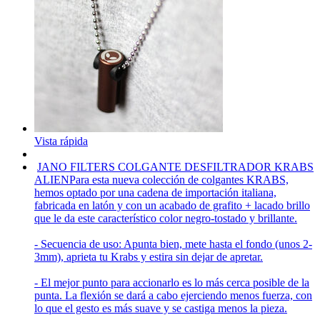
Vista rápida
JANO FILTERS COLGANTE DESFILTRADOR KRABS
ALIEN
Para esta nueva colección de colgantes KRABS,
hemos optado por una cadena de importación italiana,
fabricada en latón y con un acabado de grafito + lacado brillo
que le da este característico color negro-tostado y brillante.
- Secuencia de uso: Apunta bien, mete hasta el fondo (unos 2-
3mm), aprieta tu Krabs y estira sin dejar de apretar.
- El mejor punto para accionarlo es lo más cerca posible de la
punta. La flexión se dará a cabo ejerciendo menos fuerza, con
lo que el gesto es más suave y se castiga menos la pieza.