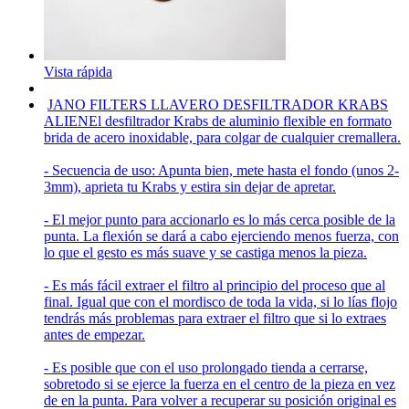
Vista rápida
JANO FILTERS LLAVERO DESFILTRADOR KRABS
ALIEN
El desfiltrador Krabs de aluminio flexible en formato
brida de acero inoxidable, para colgar de cualquier cremallera.
- Secuencia de uso: Apunta bien, mete hasta el fondo (unos 2-
3mm), aprieta tu Krabs y estira sin dejar de apretar.
- El mejor punto para accionarlo es lo más cerca posible de la
punta. La flexión se dará a cabo ejerciendo menos fuerza, con
lo que el gesto es más suave y se castiga menos la pieza.
- Es más fácil extraer el filtro al principio del proceso que al
final. Igual que con el mordisco de toda la vida, si lo lías flojo
tendrás más problemas para extraer el filtro que si lo extraes
antes de empezar.
- Es posible que con el uso prolongado tienda a cerrarse,
sobretodo si se ejerce la fuerza en el centro de la pieza en vez
de en la punta. Para volver a recuperar su posición original es