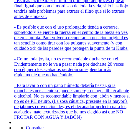
- Es más fácil extraer el filtro al principio del proceso que al
final. Igual que con el mordisco de toda la vida, si lo lías flojo
tendrás más problemas para extraer el filtro que si lo extraes
antes de empezar.
- Es posible que con el uso prolongado tienda a cerrarse,
sobretodo si se ejerce la fuerza en el centro de la pieza en vez
de en la punta. Para volver a recuperar su posición original es
tan sencillo como tirar con los pulgares suavemente (y con
cuidado xd) de las paredes que protegen la punta de tu Krabs.
- Como toda joyita, no es recomendable ducharse con él.
Evidentemente no le va a pasar nada por ducharte 20 veces
con él, pero los acabados perderán su esplendor más
rápidamente que no haciéndolo.
- Para lavarlo con un paño húmedo debería bastar, si la
mancha es persistente se puede sumergir en agua tibia/caliente
o alcohol. No es recomendable limpiarlo con jabón y menos si
no es de PH neutro. (La sosa cáustica, presente en la mayoría
de jabones convencionales, es el decapador perfecto para los
acabados mate texturizados que hemos elegido así que NO
FROTAR CON AGUA Y JABÓN)
Consultar