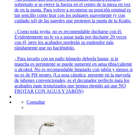
sobretodo si se ejerce la fuerza en el centro de la pieza en vez
de en la punta. Para volver a recuperar su posición original es
tan sencillo como tirar con los pulgares suavemente (y con
cuidado xd) de las paredes que protegen la punta de tu Krabs.
- Como toda joyita, no es recomendable ducharse con él.
Evidentemente no le va a pasar nada por ducharte 20 veces
con él, pero los acabados perderán su esplendor más
rápidamente que no haciéndolo.
- Para lavarlo con un paño húmedo debería bastar, si la
mancha es persistente se puede sumergir en agua tibia/caliente
o alcohol. No es recomendable limpiarlo con jabón y menos si
no es de PH neutro. (La sosa cáustica, presente en la mayoría
de jabones convencionales, es el decapador perfecto para los
acabados mate texturizados que hemos elegido así que NO
FROTAR CON AGUA Y JABÓN)
Consultar