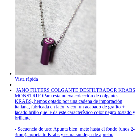
Vista rápida
JANO FILTERS COLGANTE DESFILTRADOR KRABS
MONSTRUO
Para esta nueva colección de colgantes
KRABS, hemos optado por una cadena de importación
italiana, fabricada en latón y con un acabado de grafito +
lacado brillo que le da este característico color negro-tostado y
brillante.
- Secuencia de uso: Apunta bien, mete hasta el fondo (unos 2-
3mm), aprieta tu Krabs y estira sin dejar de apretar.