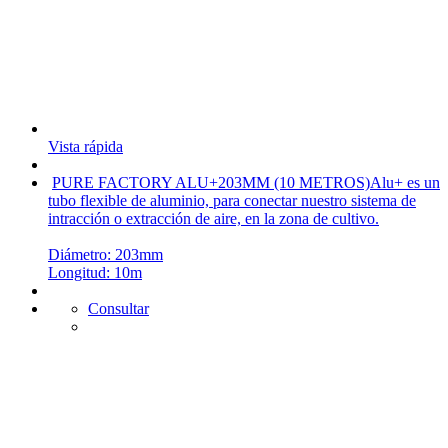
Vista rápida
PURE FACTORY ALU+203MM (10 METROS)
Alu+ es un
tubo flexible de aluminio, para conectar nuestro sistema de
intracción o extracción de aire, en la zona de cultivo.
Diámetro: 203mm
Longitud: 10m
Consultar