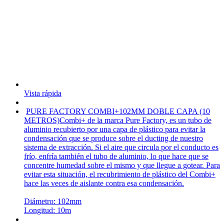
Vista rápida
PURE FACTORY COMBI+102MM DOBLE CAPA (10
METROS)
Combi+ de la marca Pure Factory, es un tubo de
aluminio recubierto por una capa de plástico para evitar la
condensación que se produce sobre el ducting de nuestro
sistema de extracción. Si el aire que circula por el conducto es
frío, enfría también el tubo de aluminio, lo que hace que se
concentre humedad sobre el mismo y que llegue a gotear. Para
evitar esta situación, el recubrimiento de plástico del Combi+
hace las veces de aislante contra esa condensación.
Diámetro: 102mm
Longitud: 10m