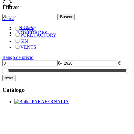
Filtrar
Marca
INICIO
MAGIC
NOVEDADES
PURE FACTORY
SIN
VENTS
Rango de precio
€
-
€
Catálogo
PARAFERNALIA