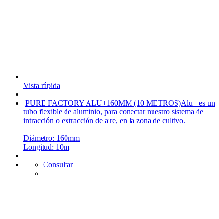
Vista rápida
PURE FACTORY ALU+160MM (10 METROS)
Alu+ es un
tubo flexible de aluminio, para conectar nuestro sistema de
intracción o extracción de aire, en la zona de cultivo.
Diámetro: 160mm
Longitud: 10m
Consultar