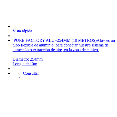
Vista rápida
PURE FACTORY ALU+254MM (10 METROS)
Alu+ es un
tubo flexible de aluminio, para conectar nuestro sistema de
intracción o extracción de aire, en la zona de cultivo.
Diámetro: 254mm
Longitud: 10m
Consultar