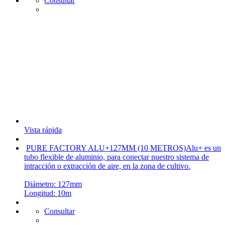
Consultar
Vista rápida
PURE FACTORY ALU+127MM (10 METROS)
Alu+ es un
tubo flexible de aluminio, para conectar nuestro sistema de
intracción o extracción de aire, en la zona de cultivo.
Diámetro: 127mm
Longitud: 10m
Consultar