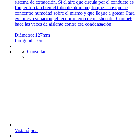
sistema de extracción. Si el aire que circula por el conducto es
frío, enfría también el tubo de aluminio, lo que hace que se
concentre humedad sobre el mismo y que llegue a gotear. Para
evitar esta situación, el recubrimiento de plástico del Combi+
hace las veces de aislante contra esa condensación.
Diámetro: 127mm
Longitud: 10m
Consultar
Vista rápida