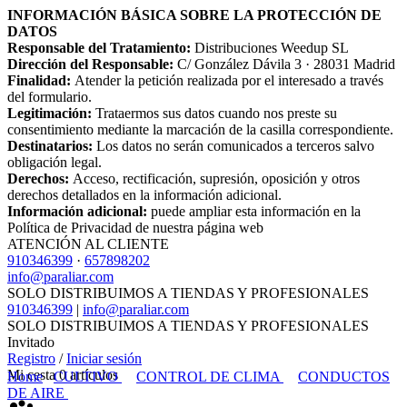
INFORMACIÓN BÁSICA SOBRE LA PROTECCIÓN DE
DATOS
Responsable del Tratamiento:
Distribuciones Weedup SL
Dirección del Responsable:
C/ González Dávila 3 · 28031 Madrid
Finalidad:
Atender la petición realizada por el interesado a través
del formulario.
Legitimación:
Trataermos sus datos cuando nos preste su
consentimiento mediante la marcación de la casilla correspondiente.
Destinatarios:
Los datos no serán comunicados a terceros salvo
obligación legal.
Derechos:
Acceso, rectificación, supresión, oposición y otros
derechos detallados en la información adicional.
Información adicional:
puede ampliar esta información en la
Política de Privacidad de nuestra página web
ATENCIÓN AL CLIENTE
910346399
·
657898202
info@paraliar.com
SOLO DISTRIBUIMOS A TIENDAS Y PROFESIONALES
910346399
|
info@paraliar.com
SOLO DISTRIBUIMOS A TIENDAS Y PROFESIONALES
Invitado
Registro
/
Iniciar sesión
Mi cesta
0
artículos
Home
CULTIVO
CONTROL DE CLIMA
CONDUCTOS
DE AIRE