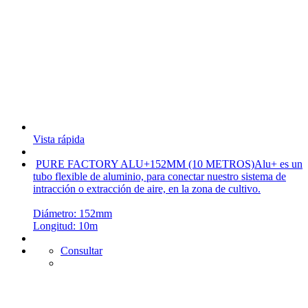
Vista rápida
PURE FACTORY ALU+152MM (10 METROS)
Alu+ es un
tubo flexible de aluminio, para conectar nuestro sistema de
intracción o extracción de aire, en la zona de cultivo.
Diámetro: 152mm
Longitud: 10m
Consultar