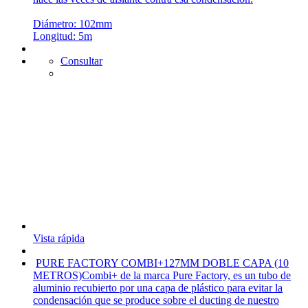
Diámetro: 102mm
Longitud: 5m
Consultar
Vista rápida
PURE FACTORY COMBI+127MM DOBLE CAPA (10
METROS)
Combi+ de la marca Pure Factory, es un tubo de
aluminio recubierto por una capa de plástico para evitar la
condensación que se produce sobre el ducting de nuestro