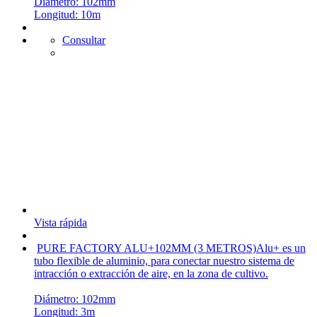
Diámetro: 102mm
Longitud: 10m
Consultar
Vista rápida
PURE FACTORY ALU+102MM (3 METROS)
Alu+ es un
tubo flexible de aluminio, para conectar nuestro sistema de
intracción o extracción de aire, en la zona de cultivo.
Diámetro: 102mm
Longitud: 3m