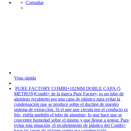
Consultar
Vista rápida
PURE FACTORY COMBI+102MM DOBLE CAPA (5
METROS)
Combi+ de la marca Pure Factory, es un tubo de
aluminio recubierto por una capa de plástico para evitar la
condensación que se produce sobre el ducting de nuestro
sistema de extracción. Si el aire que circula por el conducto es
frío, enfría también el tubo de aluminio, lo que hace que se
concentre humedad sobre el mismo y que llegue a gotear. Para
evitar esta situación, el recubrimiento de plástico del Combi+
hace las veces de aislante contra esa condensación.