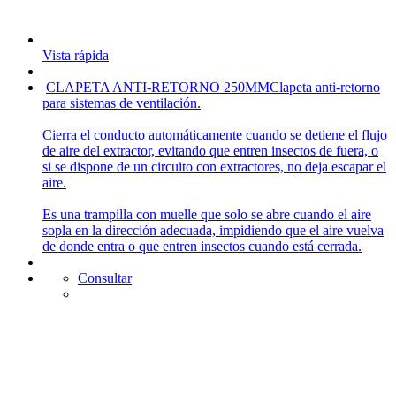
Vista rápida
CLAPETA ANTI-RETORNO 250MM
Clapeta anti-retorno
para sistemas de ventilación.
Cierra el conducto automáticamente cuando se detiene el flujo
de aire del extractor, evitando que entren insectos de fuera, o
si se dispone de un circuito con extractores, no deja escapar el
aire.
Es una trampilla con muelle que solo se abre cuando el aire
sopla en la dirección adecuada, impidiendo que el aire vuelva
de donde entra o que entren insectos cuando está cerrada.
Consultar