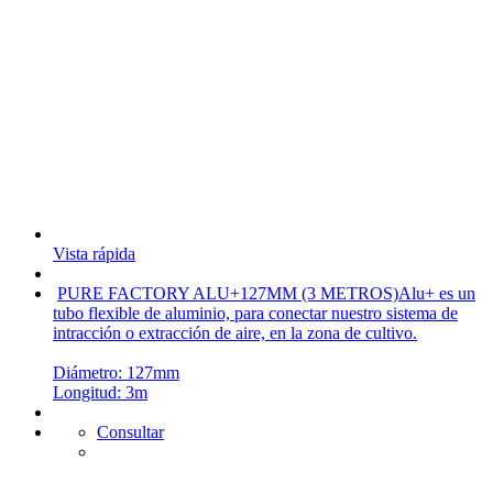
Vista rápida
PURE FACTORY ALU+127MM (3 METROS)
Alu+ es un
tubo flexible de aluminio, para conectar nuestro sistema de
intracción o extracción de aire, en la zona de cultivo.
Diámetro: 127mm
Longitud: 3m
Consultar