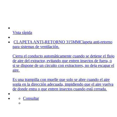
Vista rápida
CLAPETA ANTI-RETORNO 315MM
Clapeta anti-retorno
para sistemas de ventilación.
Cierra el conducto automáticamente cuando se detiene el flujo
de aire del extractor, evitando que entren insectos de fuera, o
si se dispone de un circuito con extractores, no deja escapar el
aire.
Es una trampilla con muelle que solo se abre cuando el aire
sopla en la dirección adecuada, impidiendo que el aire vuelva
de donde entra o que entren insectos cuando está cerrada.
Consultar