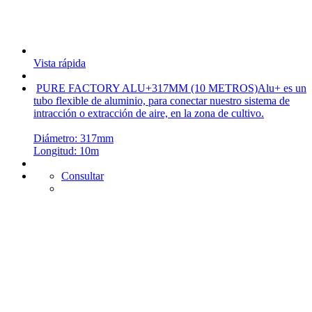
Vista rápida
PURE FACTORY ALU+317MM (10 METROS)
Alu+ es un
tubo flexible de aluminio, para conectar nuestro sistema de
intracción o extracción de aire, en la zona de cultivo.
Diámetro: 317mm
Longitud: 10m
Consultar