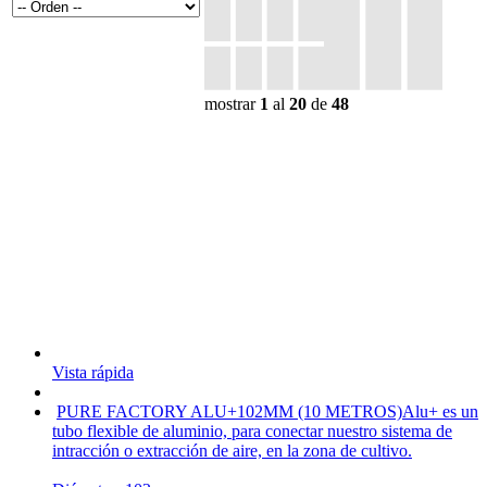
mostrar
1
al
20
de
48
Vista rápida
PURE FACTORY ALU+102MM (10 METROS)
Alu+ es un
tubo flexible de aluminio, para conectar nuestro sistema de
intracción o extracción de aire, en la zona de cultivo.