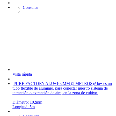
Consultar
Vista rápida
PURE FACTORY ALU+102MM (5 METROS)
Alu+ es un
tubo flexible de aluminio, para conectar nuestro sistema de
intracción o extracción de aire, en la zona de cultivo.
Diámetro: 102mm
Longitud: 5m