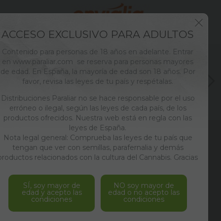
ACCESO EXCLUSIVO PARA ADULTOS
Contenido para personas de 18 años en adelante. Entrar
en www.paraliar.com se reserva para personas mayores
de edad. En España, la mayoría de edad son 18 años. Por
favor, revisa las leyes de tu país y respétalas.
Distribuciones Paraliar no se hace responsable por el uso
erróneo o ilegal, según las leyes de cada país, de los
productos ofrecidos. Nuestra web está en regla con las
leyes de España.
Nota legal general: Comprueba las leyes de tu país que
ENVÍOS
24/48 HORAS
tengan que ver con semillas, parafernalia y demás
productos relacionados con la cultura del Cannabis. Gracias
PAGO SEGURO
SERVIDOR SSL
SÍ, soy mayor de
NO soy mayor de
edad y acepto las
edad o no acepto las
condiciones
condiciones
LOS MEJORES
PRECIOS DEL MERCADO