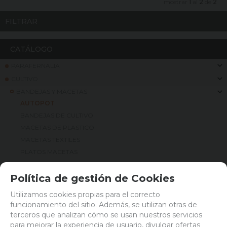
mostrar
1
al
2
de
2
FILTRAR
CATÁLOGO
PARAFERNALIA
CULTIVO
BANDEJAS Y MACETAS
AUTOPOT
BANDEJAS DE CULTIVO
MACETAS DE PLASTICO
MACETAS TEXTILES
PLATOS MACETAS
SEMILLEROS
TUTORES
Política de gestión de Cookies
MACETA BOLSA
Utilizamos cookies propias para el correcto
CONTROL DE CLIMA
funcionamiento del sitio. Además, se utilizan otras de
COSECHA
terceros que analizan cómo se usan nuestros servicios
FERTILIZANTES
para mejorar la experiencia de usuario, divulgar ofertas