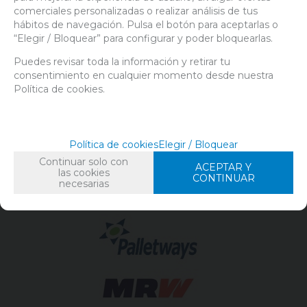
comerciales personalizadas o realizar análisis de tus
HUERTO URBANO
hábitos de navegación. Pulsa el botón para aceptarlas o
ILUMINACION
“Elegir / Bloquear” para configurar y poder bloquearlas.
INSTRUMENTOS DE MEDIDA
INVERNADEROS Y ARMARIOS
Puedes revisar toda la información y retirar tu
METODOS DE EXTRACCION
consentimiento en cualquier momento desde nuestra
Política de cookies.
RIEGO
SUSTRATOS
TRATAMIENTOS DE OLORES
CO2
Política de cookies
Elegir / Bloquear
CANNASHOP
Continuar solo con
ACEPTAR Y
CONTROL DE PLAGAS
las cookies
CONTINUAR
necesarias
SEMILLAS