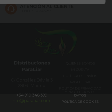
ATENCIÓN AL CLIENTE
TFNO.:
910 346 399
Distribuciones
QUIENES SOMOS
ParaLiar
MI CUENTA
POLÍTICA DE ENVÍOS
C/ González Dávila 3
AVISO LEGAL
28031 Madrid
POLITICA DE PRIVACIDAD
Y PROTECCION DE
+34 910 346 399
DATOS
info@paraliar.com
POLÍTICA DE COOKIES