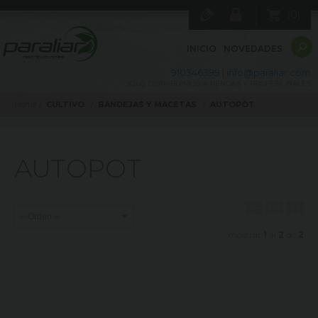
0
INICIO
NOVEDADES
910346399
|
info@paraliar.com
SOLO DISTRIBUIMOS A TIENDAS Y PROFESIONALES
Home
CULTIVO
BANDEJAS Y MACETAS
AUTOPOT
AUTOPOT
mostrar
1
al
2
de
2