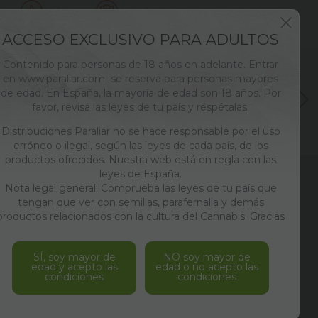
Valorar
Imprimir
ACCESO EXCLUSIVO PARA ADULTOS
Contenido para personas de 18 años en adelante. Entrar
en www.paraliar.com se reserva para personas mayores
de edad. En España, la mayoría de edad son 18 años. Por
favor, revisa las leyes de tu país y respétalas.
Distribuciones Paraliar no se hace responsable por el uso
erróneo o ilegal, según las leyes de cada país, de los
productos ofrecidos. Nuestra web está en regla con las
leyes de España.
ENVÍOS
Nota legal general: Comprueba las leyes de tu país que
24/48 HORAS
tengan que ver con semillas, parafernalia y demás
productos relacionados con la cultura del Cannabis. Gracias
PAGO SEGURO
SERVIDOR SSL
SÍ, soy mayor de
NO soy mayor de
edad y acepto las
edad o no acepto las
LOS MEJORES
condiciones
condiciones
PRECIOS DEL MERCADO