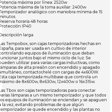
Potencia máxima por línea: 2520w
Potencia máxima de la toma auxiliar: 2400w
Temporizador analógico con maniobra mínima de 15
minutos
Reserva horaria 48 horas
Protección IP40
Descripción larga
Las Tempobox, son cajas temporizadoras hechas en
España, para ser usada en cultivo de interior
controlando equipos de iluminación que deban
funcionar juntos bajo el mismo ciclo de luz. Se
pueden utilizar para varias cargas inductivas, como
lámparas de alta presión con encendido y apagado
simultáneo, contactor/relé con cargas de 4x600W.
Esta caja temporizada multibase que controla un
máximo de 8x600w, 8x630w, 12x400w o 16x315w.
Las Tbox son cajas temporizadoras para conectar
varias lámparas a un mismo temporizador y que todos
los equipos de iluminación se enciendan y se apaguen
a la vez, evitando problemas de que algún
temporizador se quede encendido y las plantas no