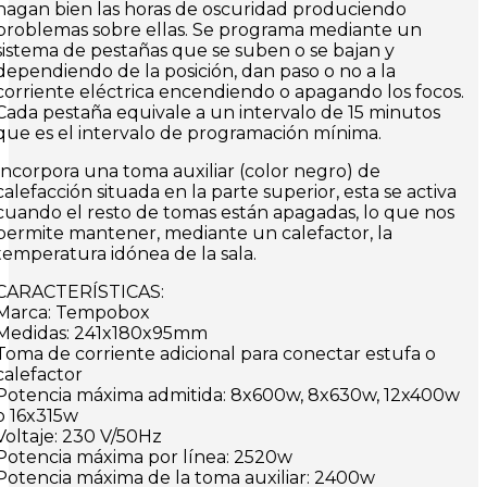
hagan bien las horas de oscuridad produciendo
problemas sobre ellas. Se programa mediante un
sistema de pestañas que se suben o se bajan y
dependiendo de la posición, dan paso o no a la
corriente eléctrica encendiendo o apagando los focos.
Cada pestaña equivale a un intervalo de 15 minutos
que es el intervalo de programación mínima.
Incorpora una toma auxiliar (color negro) de
calefacción situada en la parte superior, esta se activa
cuando el resto de tomas están apagadas, lo que nos
permite mantener, mediante un calefactor, la
temperatura idónea de la sala.
CARACTERÍSTICAS:
Marca: Tempobox
Medidas: 241x180x95mm
Toma de corriente adicional para conectar estufa o
calefactor
Potencia máxima admitida: 8x600w, 8x630w, 12x400w
o 16x315w
Voltaje: 230 V/50Hz
Potencia máxima por línea: 2520w
Potencia máxima de la toma auxiliar: 2400w