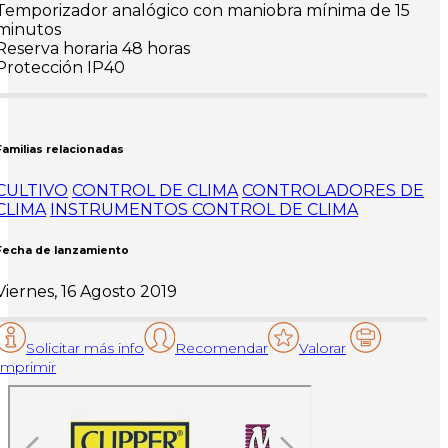
Temporizador analógico con maniobra mínima de 15
minutos
Reserva horaria 48 horas
Protección IP40
Familias relacionadas
CULTIVO
CONTROL DE CLIMA
CONTROLADORES DE
CLIMA
INSTRUMENTOS CONTROL DE CLIMA
Fecha de lanzamiento
Viernes, 16 Agosto 2019
Solicitar más info
Recomendar
Valorar
Imprimir