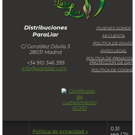
Distribuciones
QUIENES SOMOS
ParaLiar
MI CUENTA
POLÍTICA DE ENVÍOS
C/ González Dávila 3
AVISO LEGAL
28031 Madrid
POLITICA DE PRIVACIDA
+34 910 346 399
PROTECCION DE DAT
info@paraliar.com
POLÍTICA DE COOKIE
0.31
Política de privacidad y
seg /
74