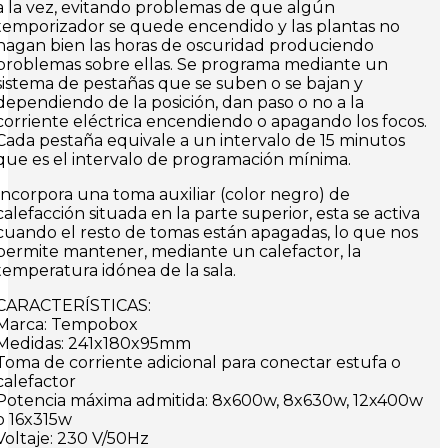
a la vez, evitando problemas de que algún
temporizador se quede encendido y las plantas no
hagan bien las horas de oscuridad produciendo
problemas sobre ellas. Se programa mediante un
sistema de pestañas que se suben o se bajan y
dependiendo de la posición, dan paso o no a la
corriente eléctrica encendiendo o apagando los focos.
Cada pestaña equivale a un intervalo de 15 minutos
que es el intervalo de programación mínima.
Incorpora una toma auxiliar (color negro) de
calefacción situada en la parte superior, esta se activa
cuando el resto de tomas están apagadas, lo que nos
permite mantener, mediante un calefactor, la
temperatura idónea de la sala.
CARACTERÍSTICAS:
Marca: Tempobox
Medidas: 241x180x95mm
Toma de corriente adicional para conectar estufa o
calefactor
Potencia máxima admitida: 8x600w, 8x630w, 12x400w
o 16x315w
Voltaje: 230 V/50Hz