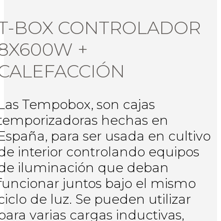
T-BOX CONTROLADOR
8X600W +
CALEFACCIÓN
Las Tempobox, son cajas
temporizadoras hechas en
España, para ser usada en cultivo
de interior controlando equipos
de iluminación que deban
funcionar juntos bajo el mismo
ciclo de luz. Se pueden utilizar
para varias cargas inductivas,