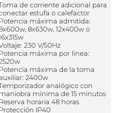
Toma de corriente adicional para
conectar estufa o calefactor
Potencia máxima admitida:
8x600w, 8x630w, 12x400w o
16x315w
Voltaje: 230 V/50Hz
Potencia máxima por línea:
2520w
Potencia máxima de la toma
auxiliar: 2400w
Temporizador analógico con
maniobra mínima de 15 minutos
Reserva horaria 48 horas
Protección IP40