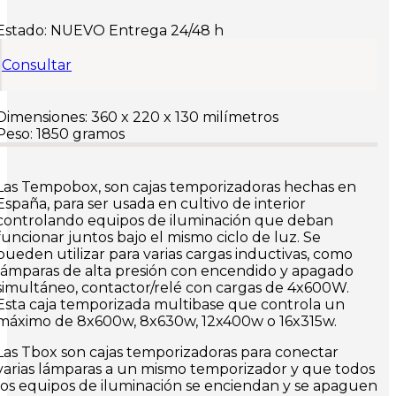
Estado:
NUEVO
Entrega 24/48 h
Consultar
Dimensiones:
360 x 220 x 130 milímetros
Peso:
1850 gramos
Las Tempobox, son cajas temporizadoras hechas en
España, para ser usada en cultivo de interior
controlando equipos de iluminación que deban
funcionar juntos bajo el mismo ciclo de luz. Se
pueden utilizar para varias cargas inductivas, como
lámparas de alta presión con encendido y apagado
simultáneo, contactor/relé con cargas de 4x600W.
Esta caja temporizada multibase que controla un
máximo de 8x600w, 8x630w, 12x400w o 16x315w.
Las Tbox son cajas temporizadoras para conectar
varias lámparas a un mismo temporizador y que todos
los equipos de iluminación se enciendan y se apaguen