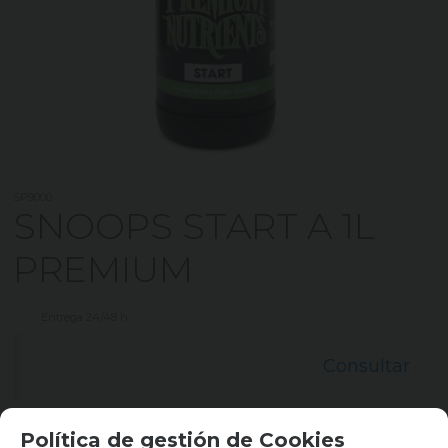
SP9000
SNOOPS START A 1L
PREMIUM
Entrega 24/48 h
Consultar
Política de gestión de Cookies