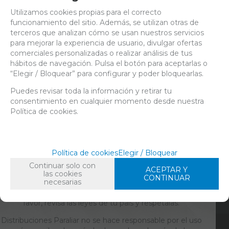
FAMILIAS RELACIONADAS
Utilizamos cookies propias para el correcto
CULTIVO
FERTILIZANTES
FERTILIZANTES MINERALES
funcionamiento del sitio. Además, se utilizan otras de
terceros que analizan cómo se usan nuestros servicios
FECHA DE LANZAMIENTO
para mejorar la experiencia de usuario, divulgar ofertas
Viernes, 16 Agosto 2019
comerciales personalizadas o realizar análisis de tus
hábitos de navegación. Pulsa el botón para aceptarlas o
“Elegir / Bloquear” para configurar y poder bloquearlas.
Solicitar más info
Recomendar
Puedes revisar toda la información y retirar tu
consentimiento en cualquier momento desde nuestra
Valorar
Imprimir
Política de cookies.
ACCESO EXCLUSIVO PARA ADULTOS
Política de cookies
Elegir / Bloquear
Continuar solo con
ACEPTAR Y
Contenido para personas de 18 años en adelante. Entrar
las cookies
CONTINUAR
necesarias
en www.paraliar.com se reserva para personas mayores
de edad. En España, la mayoría de edad son 18 años. Por
favor, revisa las leyes de tu país y respétalas.
Distribuciones Paraliar no se hace responsable por el uso