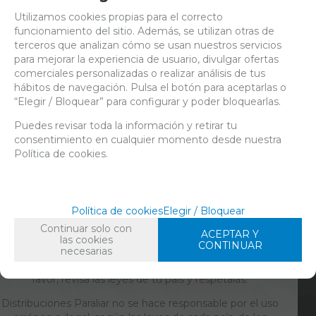
FAMILIAS RELACIONADAS
Utilizamos cookies propias para el correcto
CULTIVO
FERTILIZANTES
FERTILIZANTES MINERALES
funcionamiento del sitio. Además, se utilizan otras de
terceros que analizan cómo se usan nuestros servicios
FECHA DE LANZAMIENTO
para mejorar la experiencia de usuario, divulgar ofertas
Viernes, 16 Agosto 2019
comerciales personalizadas o realizar análisis de tus
hábitos de navegación. Pulsa el botón para aceptarlas o
“Elegir / Bloquear” para configurar y poder bloquearlas.
Solicitar más info
Recomendar
Puedes revisar toda la información y retirar tu
consentimiento en cualquier momento desde nuestra
Valorar
Imprimir
Política de cookies.
ACCESO EXCLUSIVO PARA ADULTOS
Política de cookies
Elegir / Bloquear
Continuar solo con
ACEPTAR Y
Contenido para personas de 18 años en adelante. Entrar
las cookies
CONTINUAR
necesarias
en www.paraliar.com se reserva para personas mayores
de edad. En España, la mayoría de edad son 18 años. Por
favor, revisa las leyes de tu país y respétalas.
Distribuciones Paraliar no se hace responsable por el uso