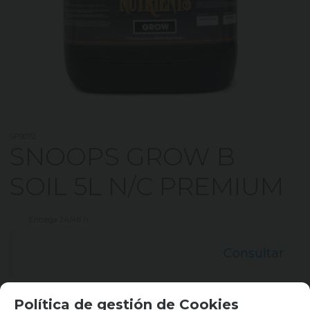
SP9072
SNOOPS GROW B
SOIL 5L N/C PREMIUM
Entrega 24/48 h
Consultar
Política de gestión de Cookies