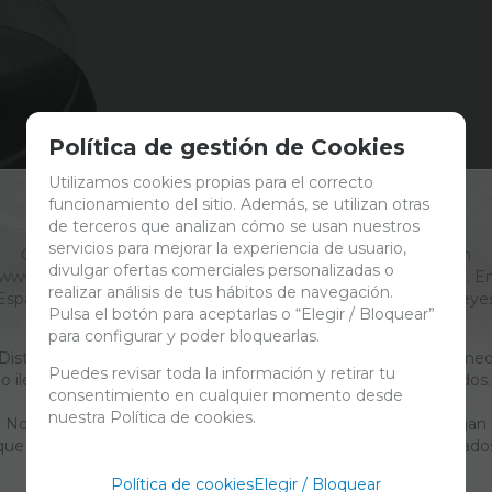
Política de gestión de Cookies
Utilizamos cookies propias para el correcto
funcionamiento del sitio. Además, se utilizan otras
ACCESO EXCLUSIVO PARA ADULTOS
de terceros que analizan cómo se usan nuestros
servicios para mejorar la experiencia de usuario,
Contenido para personas de 18 años en adelante. Entrar en
divulgar ofertas comerciales personalizadas o
www.paraliar.com se reserva para personas mayores de edad. E
realizar análisis de tus hábitos de navegación.
España, la mayoría de edad son 18 años. Por favor, revisa las leye
Pulsa el botón para aceptarlas o “Elegir / Bloquear”
de tu país y respétalas.
para configurar y poder bloquearlas.
Distribuciones Paraliar no se hace responsable por el uso erróne
Puedes revisar toda la información y retirar tu
o ilegal, según las leyes de cada país, de los productos ofrecidos.
consentimiento en cualquier momento desde
Nuestra web está en regla con las leyes de España.
RALIZADORES DE OLOR
nuestra Política de cookies.
Nota legal general: Comprueba las leyes de tu país que tengan
que ver con semillas, parafernalia y demás productos relacionado
con la cultura del Cannabis. Gracias
Política de cookies
Elegir / Bloquear