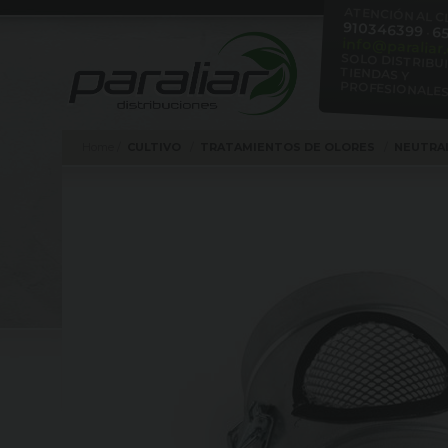
ATENCIÓN AL C
910346399
6
·
info@paraliar
SOLO DISTRIBU
TIENDA
PROFESIONALE
Home
CULTIVO
TRATAMIENTOS DE OLORES
NEUTRA