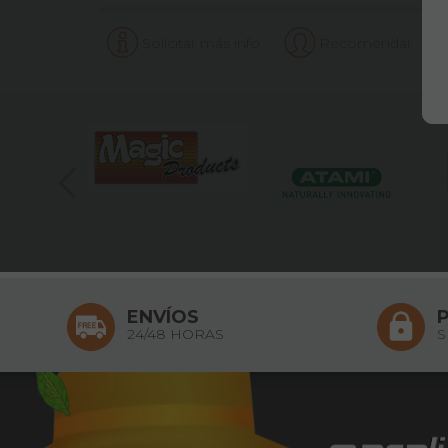
Solicitar más info
Recomendar
ENVÍOS
24/48 HORAS
S