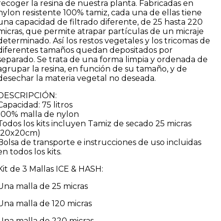
recoger la resina de nuestra planta. Fabricadas en
nylon resistente 100% tamiz, cada una de ellas tiene
una capacidad de filtrado diferente, de 25 hasta 220
micras, que permite atrapar partículas de un micraje
determinado. Así los restos vegetales y los tricomas de
diferentes tamaños quedan depositados por
separado. Se trata de una forma limpia y ordenada de
agrupar la resina, en función de su tamaño, y de
desechar la materia vegetal no deseada.
DESCRIPCIÓN:
Capacidad: 75 litros
100% malla de nylon
Todos los kits incluyen Tamiz de secado 25 micras
(20x20cm)
Bolsa de transporte e instrucciones de uso incluidas
en todos los kits.
Kit de 3 Mallas ICE & HASH:
Una malla de 25 micras
Una malla de 120 micras
Una malla de 220 micras