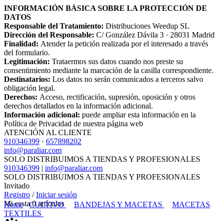
INFORMACIÓN BÁSICA SOBRE LA PROTECCIÓN DE
DATOS
Responsable del Tratamiento:
Distribuciones Weedup SL
Dirección del Responsable:
C/ González Dávila 3 · 28031 Madrid
Finalidad:
Atender la petición realizada por el interesado a través
del formulario.
Legitimación:
Trataermos sus datos cuando nos preste su
consentimiento mediante la marcación de la casilla correspondiente.
Destinatarios:
Los datos no serán comunicados a terceros salvo
obligación legal.
Derechos:
Acceso, rectificación, supresión, oposición y otros
derechos detallados en la información adicional.
Información adicional:
puede ampliar esta información en la
Política de Privacidad de nuestra página web
ATENCIÓN AL CLIENTE
910346399
·
657898202
info@paraliar.com
SOLO DISTRIBUIMOS A TIENDAS Y PROFESIONALES
910346399
|
info@paraliar.com
SOLO DISTRIBUIMOS A TIENDAS Y PROFESIONALES
Invitado
Registro
/
Iniciar sesión
Mi cesta
0
artículos
Home
CULTIVO
BANDEJAS Y MACETAS
MACETAS
TEXTILES