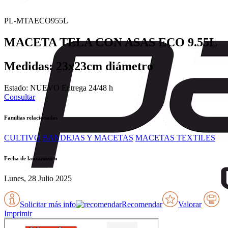
PL-MTAECO955L
MACETA TELA CON ASAS ECO 9.55L
Medidas: 23x23cm diámetro
Estado:
NUEVO
Entrega 24/48 h
Consultar
Familias relacionadas
CULTIVO
BANDEJAS Y MACETAS
MACETAS TEXTILES
Fecha de lanzamiento
Lunes, 28 Julio 2025
Solicitar más info
Recomendar
Valorar
Imprimir