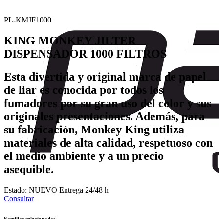
PL-KMJF1000
KING MONKEY JILTER
DISPENSADOR 1000 FILTROS
Esta divertida y original marca de papel
de liar es conocida por todos los
fumadores por su gran uso del color y sus
originales presentaciones. Además, para
su fabricación, Monkey King utiliza
materiales de alta calidad, respetuoso con
el medio ambiente y a un precio
asequible.
Estado:
NUEVO
Entrega 24/48 h
Consultar
Familias relacionadas