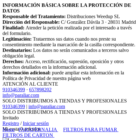
INFORMACIÓN BÁSICA SOBRE LA PROTECCIÓN DE
DATOS
Responsable del Tratamiento:
Distribuciones Weedup SL
Dirección del Responsable:
C/ González Dávila 3 · 28031 Madrid
Finalidad:
Atender la petición realizada por el interesado a través
del formulario.
Legitimación:
Trataermos sus datos cuando nos preste su
consentimiento mediante la marcación de la casilla correspondiente.
Destinatarios:
Los datos no serán comunicados a terceros salvo
obligación legal.
Derechos:
Acceso, rectificación, supresión, oposición y otros
derechos detallados en la información adicional.
Información adicional:
puede ampliar esta información en la
Política de Privacidad de nuestra página web
ATENCIÓN AL CLIENTE
910346399
·
657898202
info@paraliar.com
SOLO DISTRIBUIMOS A TIENDAS Y PROFESIONALES
910346399
|
info@paraliar.com
SOLO DISTRIBUIMOS A TIENDAS Y PROFESIONALES
Invitado
Registro
/
Iniciar sesión
Mi cesta
0
artículos
Home
PARAFERNALIA
FILTROS PARA FUMAR
FILTROS DE CARTON