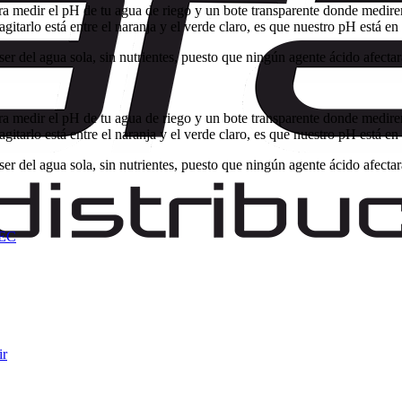
 medir el pH de tu agua de riego y un bote transparente donde mediremo
itarlo está entre el naranja y el verde claro, es que nuestro pH está en 
ser del agua sola, sin nutrientes, puesto que ningún agente ácido afect
 medir el pH de tu agua de riego y un bote transparente donde mediremo
itarlo está entre el naranja y el verde claro, es que nuestro pH está en 
ser del agua sola, sin nutrientes, puesto que ningún agente ácido afect
EC
ir