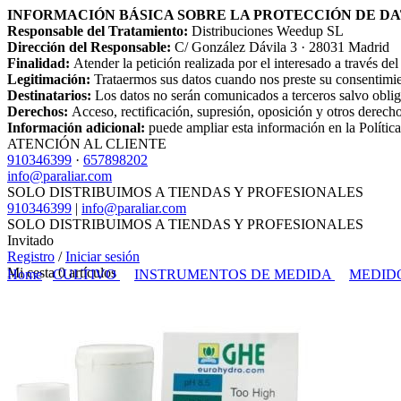
INFORMACIÓN BÁSICA SOBRE LA PROTECCIÓN DE D
Responsable del Tratamiento:
Distribuciones Weedup SL
Dirección del Responsable:
C/ González Dávila 3 · 28031 Madrid
Finalidad:
Atender la petición realizada por el interesado a través de
Legitimación:
Trataermos sus datos cuando nos preste su consentimien
Destinatarios:
Los datos no serán comunicados a terceros salvo obliga
Derechos:
Acceso, rectificación, supresión, oposición y otros derech
Información adicional:
puede ampliar esta información en la Polític
ATENCIÓN AL CLIENTE
910346399
·
657898202
info@paraliar.com
SOLO DISTRIBUIMOS A TIENDAS Y PROFESIONALES
910346399
|
info@paraliar.com
SOLO DISTRIBUIMOS A TIENDAS Y PROFESIONALES
Invitado
Registro
/
Iniciar sesión
Mi cesta
0
artículos
Home
CULTIVO
INSTRUMENTOS DE MEDIDA
MEDIDO
INICIO