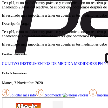
Test pH, es un medidor muy práctico y económico con un reactivo para
añadiendo 2 gotas del reactivo. Si el color que obtenemos después de ag
El resultado más importante a tener en cuenta en tus mediciones debe 
Descripción larga
Test pH, es un medidor muy práctico y económico con un reactivo para
añadiendo 2 gotas del reactivo. Si el color que obtenemos después de ag
El resultado más importante a tener en cuenta en tus mediciones debe 
Familias relacionadas
CULTIVO
INSTRUMENTOS DE MEDIDA
MEDIDORES PH Y 
Fecha de lanzamiento
Martes, 3 Noviembre 2020
Solicitar más info
Recomendar
Valorar
Imprim