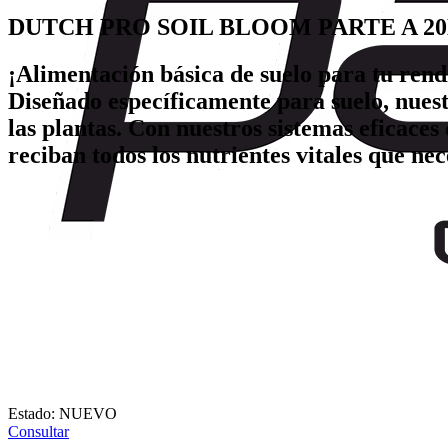
DUTCH PRO SOIL BLOOM PARTE A 20
¡Alimentación básica de suelo para tu ren
Diseñado específicamente para suelo, nuest
las plantas. Con nuestros sistemas eficaces
reciban todos los nutrientes vitales que nec
Estado:
NUEVO
Consultar