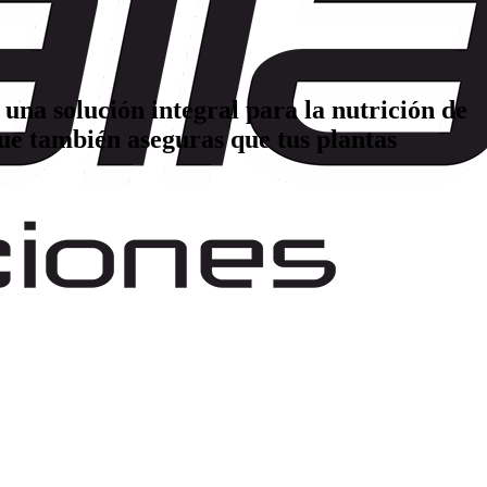
una solución integral para la nutrición de
 que también aseguras que tus plantas