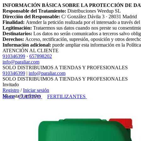
INFORMACIÓN BÁSICA SOBRE LA PROTECCIÓN DE D
Responsable del Tratamiento:
Distribuciones Weedup SL
Dirección del Responsable:
C/ González Dávila 3 · 28031 Madrid
Finalidad:
Atender la petición realizada por el interesado a través de
Legitimación:
Trataermos sus datos cuando nos preste su consentimien
Destinatarios:
Los datos no serán comunicados a terceros salvo obliga
Derechos:
Acceso, rectificación, supresión, oposición y otros derech
Información adicional:
puede ampliar esta información en la Polític
ATENCIÓN AL CLIENTE
910346399
·
657898202
info@paraliar.com
SOLO DISTRIBUIMOS A TIENDAS Y PROFESIONALES
910346399
|
info@paraliar.com
SOLO DISTRIBUIMOS A TIENDAS Y PROFESIONALES
Invitado
Registro
/
Iniciar sesión
Mi cesta
0
artículos
Home
CULTIVO
FERTILIZANTES
INICIO