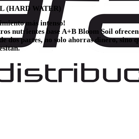
L (HARD WATER)
dimiento más intenso!
ros nutrientes base A+B Bloom Soil ofrecen 
 de dos partes, no solo ahorras dinero, sino
esitan.