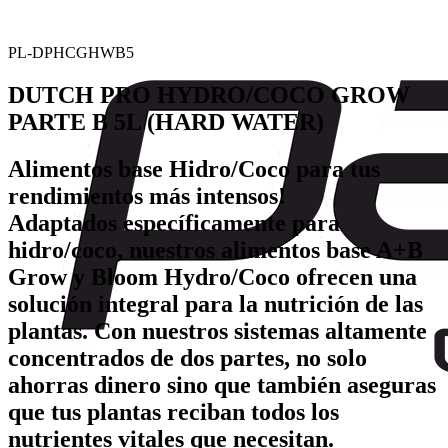
PL-DPHCGHWB5
DUTCH PRO HYDRO/COCO GROW
PARTE B 5L (HARD WATER)
Alimentos base Hidro/Coco para tus
rendimientos más intensos!
Adaptados específicamente para
hidro/coco, nuestros alimentos base A+B
Grow y Bloom Hydro/Coco ofrecen una
solución integral para la nutrición de las
plantas. Con nuestros sistemas altamente
concentrados de dos partes, no solo
ahorras dinero sino que también aseguras
que tus plantas reciban todos los
nutrientes vitales que necesitan.