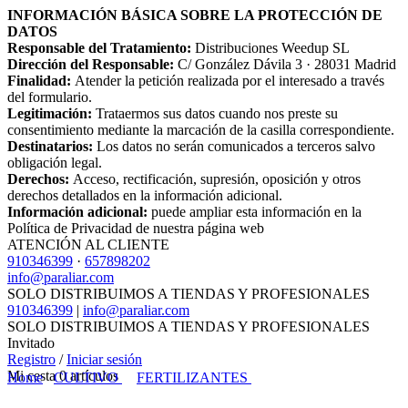
INFORMACIÓN BÁSICA SOBRE LA PROTECCIÓN DE
DATOS
Responsable del Tratamiento:
Distribuciones Weedup SL
Dirección del Responsable:
C/ González Dávila 3 · 28031 Madrid
Finalidad:
Atender la petición realizada por el interesado a través
del formulario.
Legitimación:
Trataermos sus datos cuando nos preste su
consentimiento mediante la marcación de la casilla correspondiente.
Destinatarios:
Los datos no serán comunicados a terceros salvo
obligación legal.
Derechos:
Acceso, rectificación, supresión, oposición y otros
derechos detallados en la información adicional.
Información adicional:
puede ampliar esta información en la
Política de Privacidad de nuestra página web
ATENCIÓN AL CLIENTE
910346399
·
657898202
info@paraliar.com
SOLO DISTRIBUIMOS A TIENDAS Y PROFESIONALES
910346399
|
info@paraliar.com
SOLO DISTRIBUIMOS A TIENDAS Y PROFESIONALES
Invitado
Registro
/
Iniciar sesión
Mi cesta
0
artículos
Home
CULTIVO
FERTILIZANTES