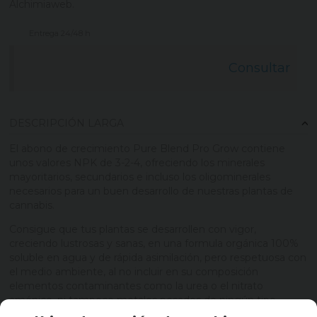
Alchimiaweb.
Entrega 24/48 h
Consultar
DESCRIPCIÓN LARGA
El abono de crecimiento Pure Blend Pro Grow contiene
unos valores NPK de 3-2-4, ofreciendo los minerales
mayoritarios, secundarios e incluso los oligominerales
necesarios para un buen desarrollo de nuestras plantas de
cannabis.
Consigue que tus plantas se desarrollen con vigor,
creciendo lustrosas y sanas, en una formula orgánica 100%
soluble en agua y de rápida asimilación, pero respetuosa con
el medio ambiente, al no incluir en su composición
elementos contaminantes como la urea o el nitrato
amónico, ni tampoco metales pesados de ningún tipo.