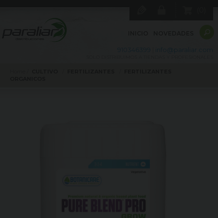
0
INICIO
NOVEDADES
910346399
|
info@paraliar.com
SOLO DISTRIBUIMOS A TIENDAS Y PROFESIONALES
Home
CULTIVO
FERTILIZANTES
FERTILIZANTES
ORGANICOS