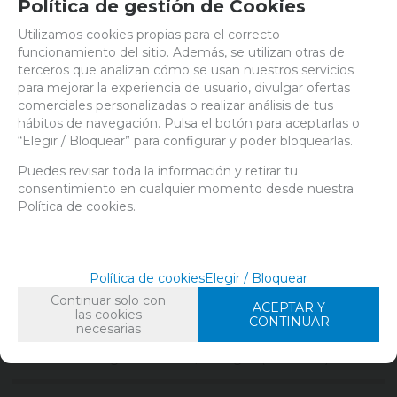
Política de gestión de Cookies
Elaborado de extractos de ácido húmico, guano, algas kelp,
fosfato en roca y carbonatos, estimulará la absorción de
Utilizamos cookies propias para el correcto
nutrientes en tu cultivo de plantas de cannabis, ampliando
funcionamiento del sitio. Además, se utilizan otras de
el ratio metabólico de las mismas, facilitando su desarrollo y
terceros que analizan cómo se usan nuestros servicios
consiguiendo que muestren todo su esplendor, lo que
para mejorar la experiencia de usuario, divulgar ofertas
desembocará en producciones de calidad y sin trazas de
comerciales personalizadas o realizar análisis de tus
elementos nocivos de ningún tipo.
hábitos de navegación. Pulsa el botón para aceptarlas o
“Elegir / Bloquear” para configurar y poder bloquearlas.
Características de Pure Blend Pro Grow de Botanicare:
Abono órgano mineral elaborado a base de productos
Puedes revisar toda la información y retirar tu
naturales
consentimiento en cualquier momento desde nuestra
Sin metales pesados ni químicos contaminantes que
Política de cookies.
puedan dañarte a ti o al medio ambiente
NPK 3-2-4
100% soluble y de fácil asimilación para las plantas
Amplia el rango metabólico de tu marihuana, facilitando el
Política de cookies
Elegir / Bloquear
procesado de los nutrientes
Continuar solo con
Puede disminuir el pH de la solución, por los elementos
ACEPTAR Y
las cookies
CONTINUAR
estabilizadores que incluye
necesarias
Compatible con tierra, fibra de coco e hidroponía
Usar en cada riego, de 2 a 5ml/l de agua (0.9-1.3 EC)