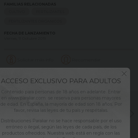
FAMILIAS RELACIONADAS
CULTIVO
FERTILIZANTES
FERTILIZANTES ORGANICOS
FECHA DE LANZAMIENTO
Viernes, 11 Octubre 2019
Solicitar más info
Recomendar
Valorar
Imprimir
ACCESO EXCLUSIVO PARA ADULTOS
Contenido para personas de 18 años en adelante. Entrar
en www.paraliar.com se reserva para personas mayores
de edad. En España, la mayoría de edad son 18 años. Por
favor, revisa las leyes de tu país y respétalas.
Distribuciones Paraliar no se hace responsable por el uso
erróneo o ilegal, según las leyes de cada país, de los
productos ofrecidos. Nuestra web está en regla con las